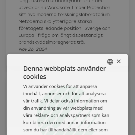
långtidstesta brandskyddat trä - det
utvecklar nu Woodsafe Timber Protection i
sitt nya moderna forskningslaboratorium.
Metoderna ska ytterligare stärka
företagets ledande position i Sverige och
Europa i fråga om långtidsbeständigt
brandskyddsimpregnerat trä.
Nov 26, 2024
×
Denna webbplats använder
cookies
SWEDISH
Vi använder cookies för att anpassa
ENGELSKA
innehåll, annonser och för att analysera
vår trafik. Vi delar också information om
din användning av vår webbplats med
våra reklam- och analyspartners som kan
kombinera den med annan information
som du har tillhandahållit dem eller som