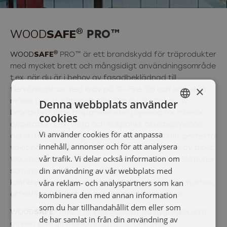
®
WOOD
SAFE
PRO™
®
WOOD
SAFE
PRO™ är ett brandskydd för träprodukter
med mycket brett och mångsidigt användningsområde
t.ex. när du är i behov av fasadbeklädnad till
×
flervåningshus med krav på SP-Fire 105 och som skall
Denna webbplats använder
målas t.ex. traditionellt röd. Om du är i behov av
brandskyddade träpaneler eller plywood för interiör
cookies
SWEDISH
applikation t.ex. vägg och takpanel, akustikplywood,
Vi använder cookies för att anpassa
ENGELSKA
dekor, fast inredning så är Woodsafe PRO det perfekta
innehåll, annonser och för att analysera
valet när du vill behålla känsla, struktur, nyans av träet.
vår trafik. Vi delar också information om
Woodsafe PRO™ lämpar sig mycket väl till installationer
din användning av vår webbplats med
som sport och idrottsanläggningar,
våra reklam- och analyspartners som kan
konferensanläggning, hotell, skolor, universitet, sjukhus,
kombinera den med annan information
offentliga lokaler t.ex. galleria och köpcentrum.
som du har tillhandahållit dem eller som
®
WOOD
SAFE
PRO™ är inte baserat på hygroskopiska
de har samlat in från din användning av
ämnen som ammoniumfosfat, di-ammonium,